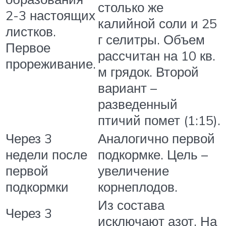
столько же
2-3 настоящих
калийной соли и 25
листков.
г селитры. Объем
Первое
рассчитан на 10 кв.
прореживание.
м грядок. Второй
вариант –
разведенный
птичий помет (1:15).
Через 3
Аналогично первой
недели после
подкормке. Цель –
первой
увеличение
подкормки
корнеплодов.
Из состава
Через 3
исключают азот. На