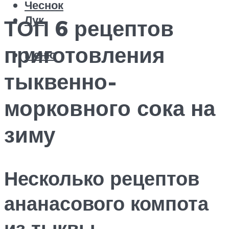
Чеснок
Лук
ТОП 6 рецептов
приготовления
Меню
тыквенно-
морковного сока на
зиму
Несколько рецептов
ананасового компота
из тыквы