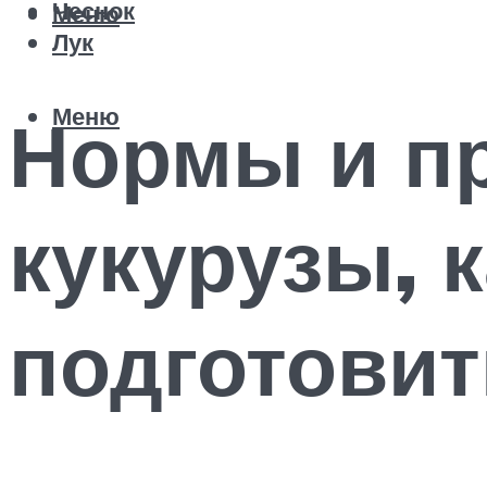
Чеснок
Меню
Лук
Меню
Нормы и п
кукурузы, 
подготовит