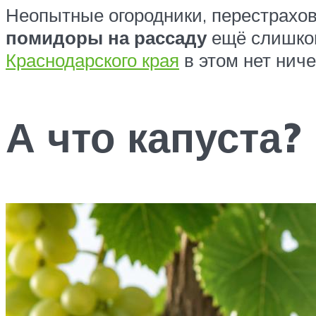
Неопытные огородники, перестрахов
помидоры на рассаду
ещё слишком
Краснодарского края
в этом нет ниче
А что капуста?