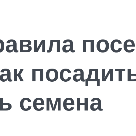
равила посе
как посадит
ь семена