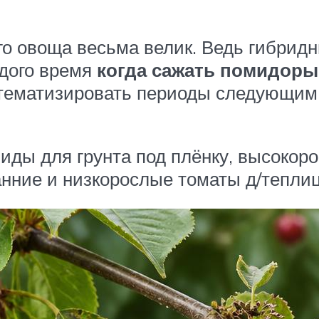
го овоща весьма велик. Ведь гибридн
ждого время
когда сажать помидоры
стематизировать периоды следующим
иды для грунта под плёнку, высокор
анние и низкорослые томаты д/теплиц