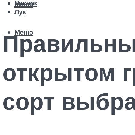
Чеснок
Меню
Лук
Меню
Правильны
открытом г
сорт выбра