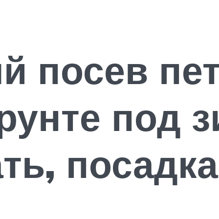
й посев пе
рунте под з
ть, посадка