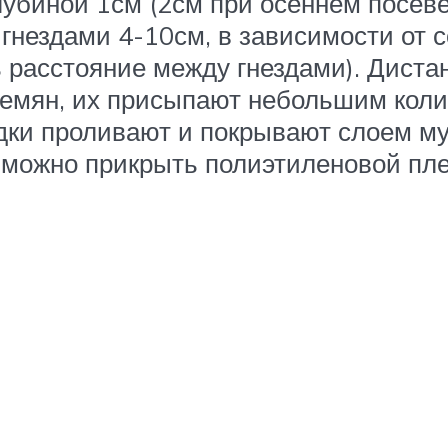
лубиной 1см (2см при осеннем посеве
гнездами 4-10см, в зависимости от 
 расстояние между гнездами). Дист
семян, их присыпают небольшим кол
ки проливают и покрывают слоем му
 можно прикрыть полиэтиленовой пле