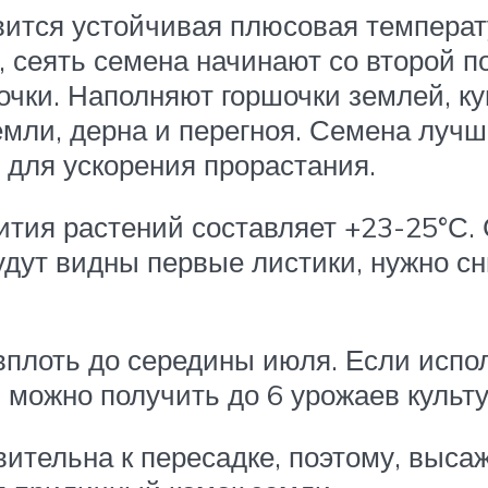
вится устойчивая плюсовая температ
 сеять семена начинают со второй п
очки. Наполняют горшочки землей, к
емли, дерна и перегноя. Семена луч
, для ускорения прорастания.
тия растений составляет +23-25°С. 
удут видны первые листики, нужно сн
вплоть до середины июля. Если испо
 можно получить до 6 урожаев культ
вительна к пересадке, поэтому, выса