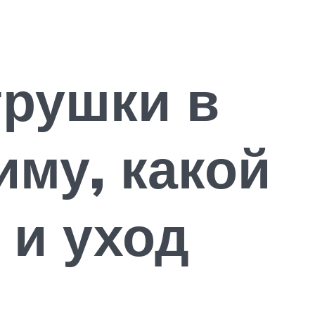
трушки в
иму, какой
 и уход