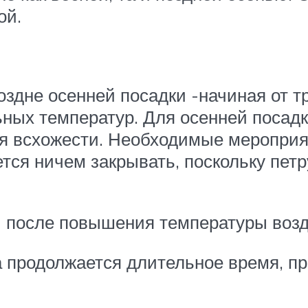
ой.
здне осенней посадки -начиная от т
ных температур. Для осенней посадк
 всхожести. Необходимые мероприят
ется ничем закрывать, поскольку пет
 после повышения температуры возду
ма продолжается длительное время, п