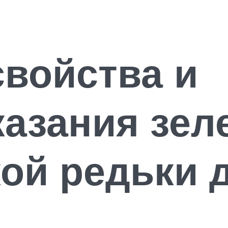
войства и
азания зел
ой редьки 