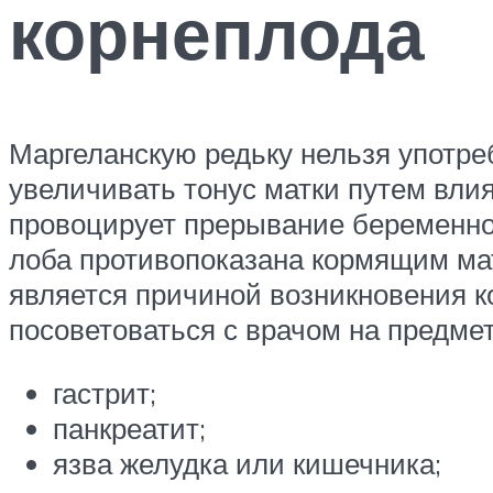
корнеплода
Маргеланскую редьку нельзя употр
увеличивать тонус матки путем вли
провоцирует прерывание беременно
лоба противопоказана кормящим мате
является причиной возникновения 
посоветоваться с врачом на предме
гастрит;
панкреатит;
язва желудка или кишечника;