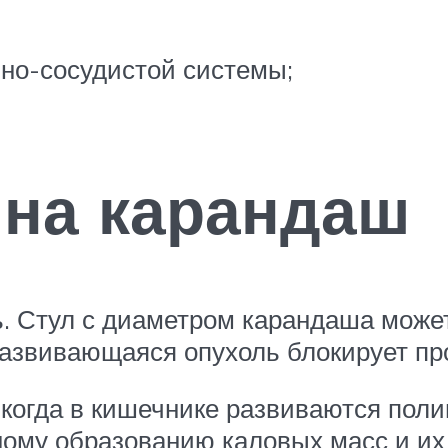
но-сосудистой системы;
 на карандаш
ь. Стул с диаметром карандаша мож
 развивающаяся опухоль блокирует пр
 когда в кишечнике развиваются пол
ному образованию каловых масс и и