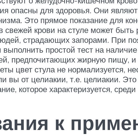
ьствуют о желудочно-кишечном кров
я опасны для здоровья. Они являют
низма. Это прямое показание для кон
в свежей крови на стуле может быть 
людей, страдающих запорами. При по
 выполнить простой тест на наличие 
дей, предпочитающих жирную пищу, и 
ты цвет стула не нормализуется, не
и вы от целиакии, т.е. целиакии. Это
ие, которое характеризуется, среди 
зания к прим