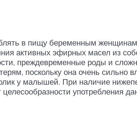
еблять в пищу беременным женщинам,
яния активных эфирных масел из собс
сти, преждевременные роды и сложн
рям, поскольку она очень сильно вл
колик у малышей. При наличие нижеп
т целесообразности употребления дан