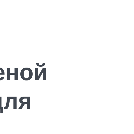
еной
для