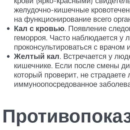
крови (ярко-красными) свидетел
желудочно-кишечные кровотечени
на функционирование всего орга
Кал с кровью
. Появление следо
геморроя. Часто наблюдается у 
проконсультироваться с врачом и
Желтый кал
. Встречается у лю
кишечнике. Если после смены дие
который проверит, не страдаете л
иммуноопосредованное заболеван
Противопока