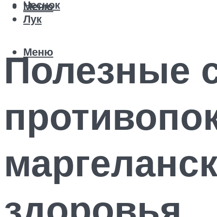
Чеснок
Меню
Лук
Меню
Полезные с
противопок
маргеланск
здоровья