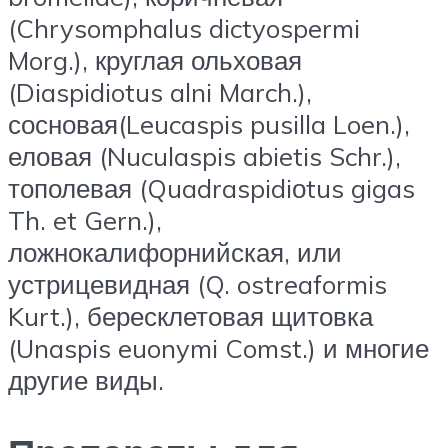
(Chrysomphalus dictyospermi
Morg.), круглая ольховая
(Diaspidiotus alni March.),
сосновая(Leucaspis pusilla Loen.),
еловая (Nuculaspis abietis Schr.),
тополевая (Quadraspidiоtus gigas
Th. et Gern.),
ложнокалифорнийская, или
устрицевидная (Q. ostreaformis
Kurt.), бересклетовая щитовка
(Unaspis euonymi Comst.) и многие
другие виды.