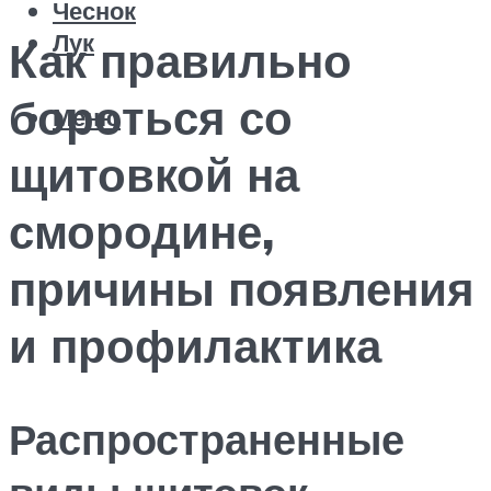
Чеснок
Лук
Как правильно
бороться со
Меню
щитовкой на
смородине,
причины появления
и профилактика
Распространенные