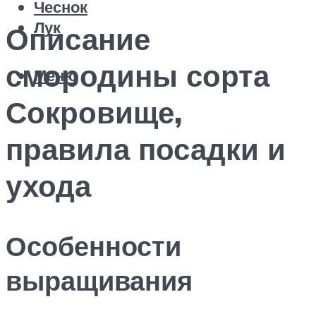
Чеснок
Лук
Описание
смородины сорта
Меню
Сокровище,
правила посадки и
ухода
Особенности
выращивания