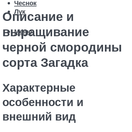
Чеснок
Лук
Описание и
выращивание
Меню
черной смородины
сорта Загадка
Характерные
особенности и
внешний вид