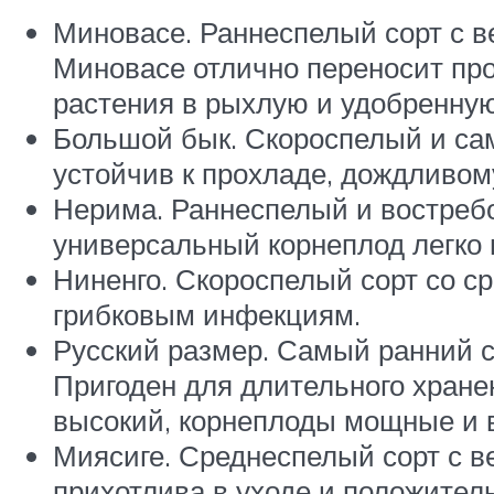
Миновасе. Раннеспелый сорт с в
Миновасе отлично переносит про
растения в рыхлую и удобренную 
Большой бык. Скороспелый и сам
устойчив к прохладе, дождливом
Нерима. Раннеспелый и востребо
универсальный корнеплод легко
Ниненго. Скороспелый сорт со с
грибковым инфекциям.
Русский размер. Самый ранний с
Пригоден для длительного хранен
высокий, корнеплоды мощные и 
Миясиге. Среднеспелый сорт с в
прихотлива в уходе и положител