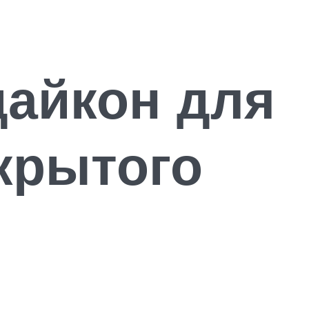
дайкон для
крытого