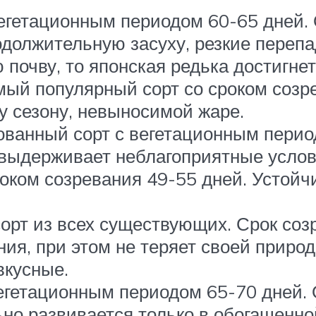
егетационным периодом 60-65 дней. 
должительную засуху, резкие перепа
почву, то японская редька достигнет
ый популярный сорт со сроком созр
у сезону, невыносимой жаре.
ванный сорт с вегетационным перио
 выдерживает неблагоприятные услов
роком созревания 49-55 дней. Устой
орт из всех существующих. Срок соз
ия, при этом не теряет своей приро
вкусные.
егетационным периодом 65-70 дней. 
ьно развивается только в обогащенно