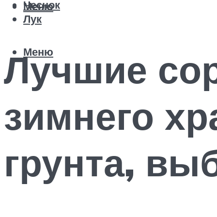
Чеснок
Меню
Лук
Меню
Лучшие сор
зимнего хр
грунта, вы