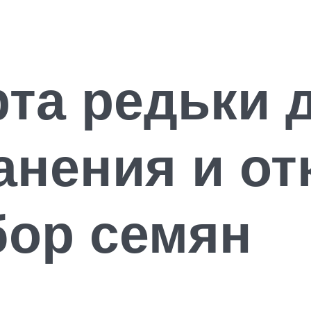
та редьки 
анения и от
бор семян