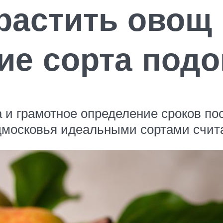
астить овощ 
кие сорта под
а и грамотное определение сроков по
одмосковья идеальными сортами счи