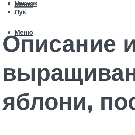
Чеснок
Меню
Лук
Меню
Описание и
выращиван
яблони, по