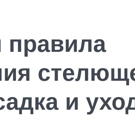
 правила
ия стелющ
садка и ухо