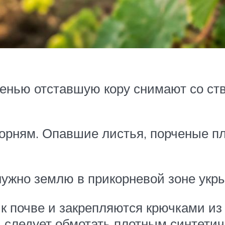
сенью отставшую кору снимают со ст
орням. Опавшие листья, порченые п
нужно землю в прикорневой зоне укры
 к почве и закрепляются крючками из
т, следует обмотать плотным синтети