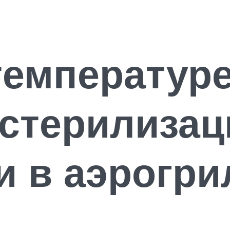
температуре
стерилизац
и в аэрогри