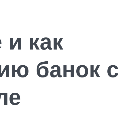
 и как
ию банок с
ле