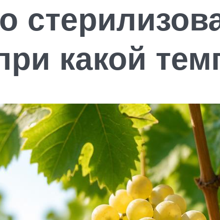
о стерилизова
 при какой те