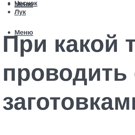
Чеснок
Меню
Лук
Меню
При какой 
проводить 
заготовкам