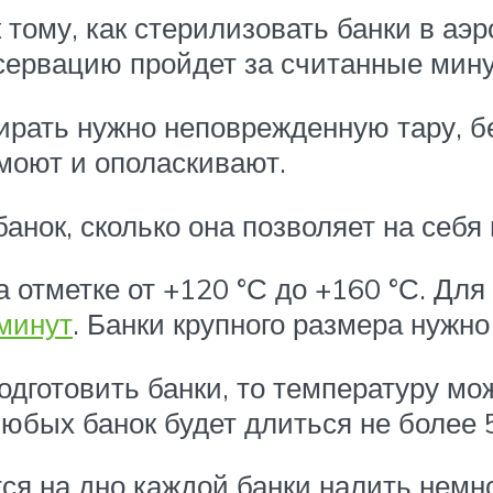
тому, как стерилизовать банки в аэ
нсервацию пройдет за считанные мин
ирать нужно неповрежденную тару, б
 моют и ополаскивают.
анок, сколько она позволяет на себя
отметке от +120 °С до +160 °С. Для
 минут
. Банки крупного размера нужно
одготовить банки, то температуру мо
юбых банок будет длиться не более 
тся на дно каждой банки налить немн