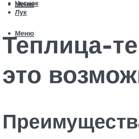
Чеснок
Меню
Лук
Меню
Теплица-те
это возмож
Преимущества