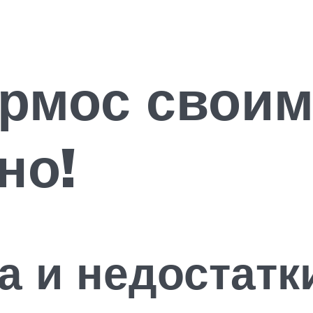
рмос своим
но!
 и недостатк