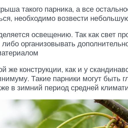
ыша такого парника, а все остальное
ться, необходимо возвести небольшу
деляется освещению. Так как свет пр
о либо организовывать дополнительн
материалом
 же конструкции, как и у скандинавс
инимуму. Такие парники могут быть г
же в зимний период средней климати