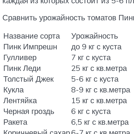
каждая из которых состоит из 5-6 п
Сравнить урожайность томатов Пин
Название сорта
Урожайность
Пинк Импрешн
до 9 кг с куста
Гулливер
7 кг с куста
Пинк Леди
25 кг с кв.метра
Толстый Джек
5-6 кг с куста
Кукла
8-9 кг с кв.метра
Лентяйка
15 кг с кв.метра
Черная гроздь
6 кг с куста
Ракета
6,5 кг с кв.метра
Коричневый сахар
6-7 кг с кв.метра