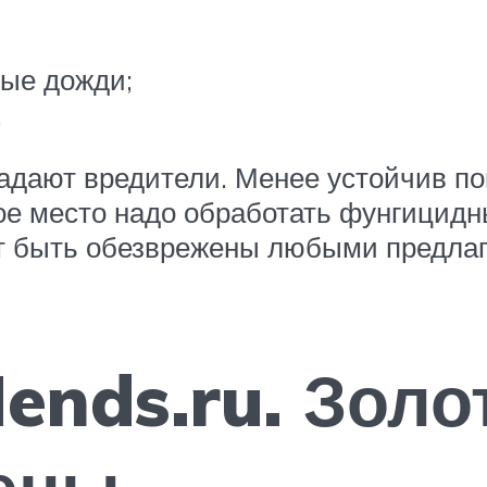
ые дожди;
.
падают вредители. Менее устойчив п
ое место надо обработать фунгицид
ут быть обезврежены любыми предла
ends.ru. Золо
ены