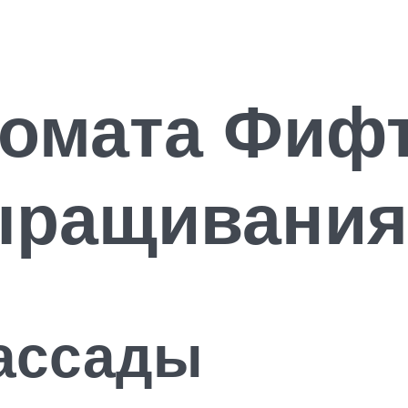
томата Фиф
ыращивания
рассады