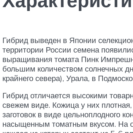
Характеристи
Гибрид выведен в Японии селекцион
территории России семена появились
выращивания томата Пинк Импрешн
большим количеством солнечных дне
крайнего севера), Урала, в Подмоск
Гибрид отличается высокими товарн
свежем виде. Кожица у них плотная,
заготовок в виде цельноплодного ко
насыщенным томатным вкусом. На од