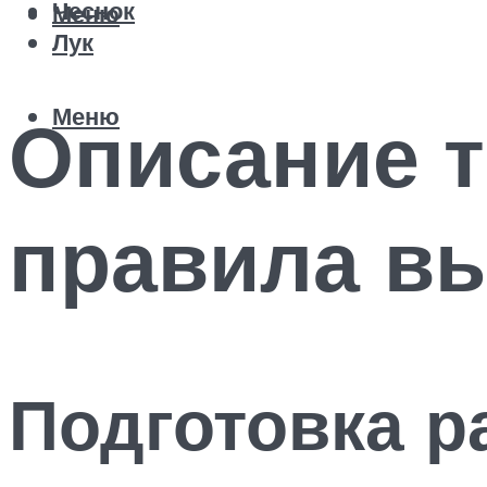
Чеснок
Меню
Лук
Меню
Описание 
правила в
Подготовка 