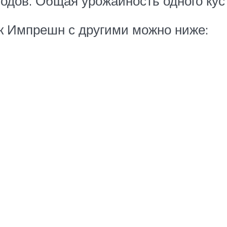
лодов. Общая урожайность одного куст
к Импрешн с другими можно ниже: