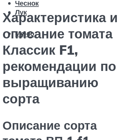
Чеснок
Лук
Характеристика и
описание томата
Меню
Классик F1,
рекомендации по
выращиванию
сорта
Описание сорта