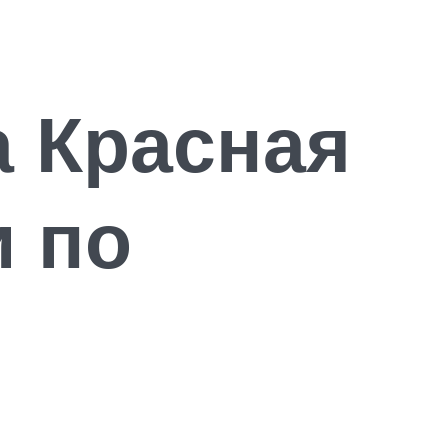
а Красная
и по