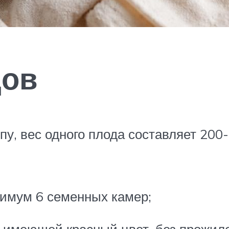
дов
ипу, вес одного плода составляет 2
симум 6 семенных камер;
 имеющей красный цвет, без прожилок