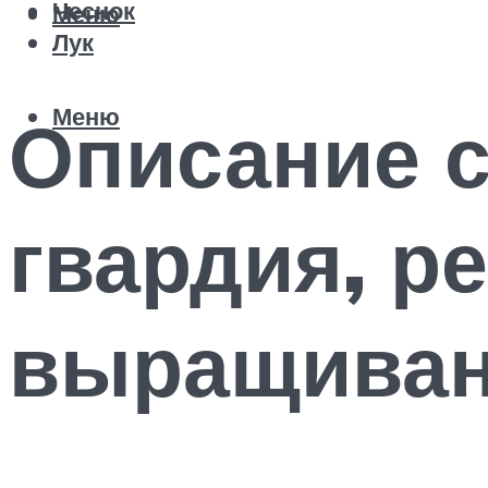
Чеснок
Меню
Лук
Меню
Описание с
гвардия, р
выращиван