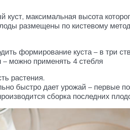
 куст, максимальная высота которого
лоды размещены по кистевому методу
ить формирование куста – в три ств
я – можно применять 4 стебля
ть растения.
льно быстро дает урожай – первые 
производится сборка последних плод