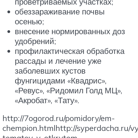
проветриваемых участках;
обеззараживание почвы
осенью;
внесение нормированных доз
удобрений;
профилактическая обработка
рассады и лечение уже
заболевших кустов
фунгицидами «Квадрис»,
«Ревус», «Ридомил Голд МЦ»,
«Акробат», «Тату».
http://7ogorod.ru/pomidory/em-
chempion.htmlhttp://syperdacha.ru/v
tomatov-v-otkrytom-