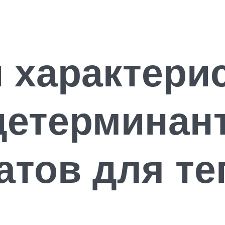
 характери
детерминан
атов для т