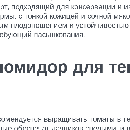
рт, подходящий для консервации и и
ы, с тонкой кожицей и сочной мякот
ным плодоношением и устойчивостью 
ребующий пасынкования.
помидор для те
комендуется выращивать томаты в т
рые обеспечат дачников спелыми, и 