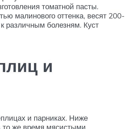
зготовления томатной пасты.
ью малинового оттенка, весят 200-
к различным болезням. Куст
плиц и
еплицах и парниках. Ниже
в то же время мясистыми