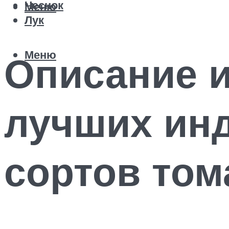
Чеснок
Меню
Лук
Меню
Описание и
лучших ин
сортов том