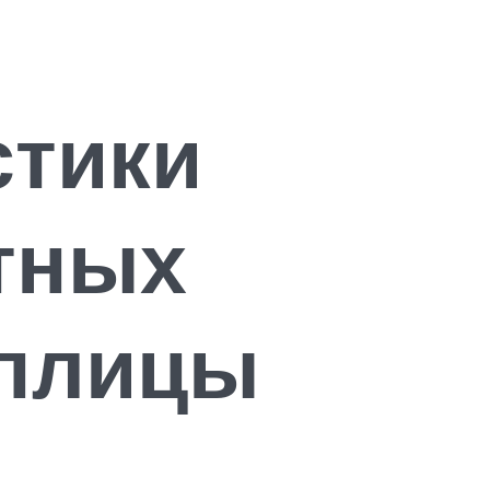
стики
тных
еплицы