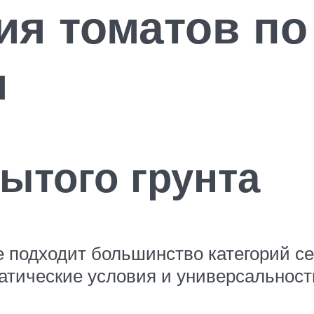
я томатов по
я
ытого грунта
 подходит большинство категорий с
атические условия и универсальность