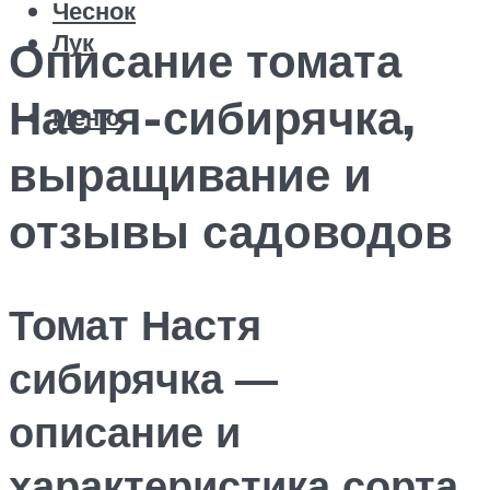
Чеснок
Лук
Описание томата
Настя-сибирячка,
Меню
выращивание и
отзывы садоводов
Томат Настя
сибирячка —
описание и
характеристика сорта