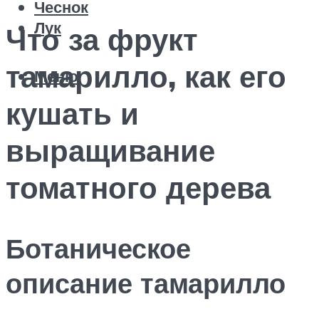
Чеснок
Лук
Что за фрукт
тамарилло, как его
Меню
кушать и
выращивание
томатного дерева
Ботаническое
описание тамарилло