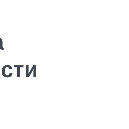
а
сти