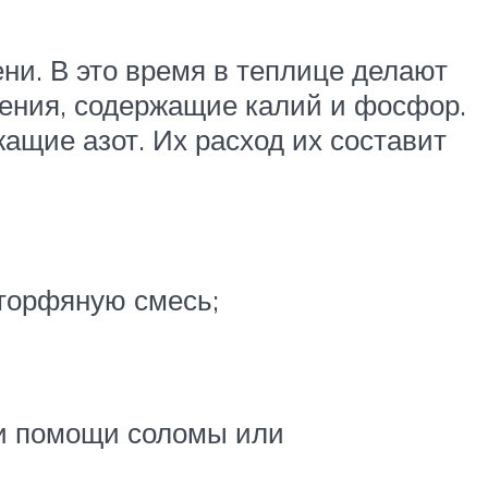
ени. В это время в теплице делают
рения, содержащие калий и фосфор.
жащие азот. Их расход их составит
 торфяную смесь;
.
ри помощи соломы или