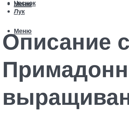
Чеснок
Меню
Лук
Меню
Описание с
Примадонн
выращиван