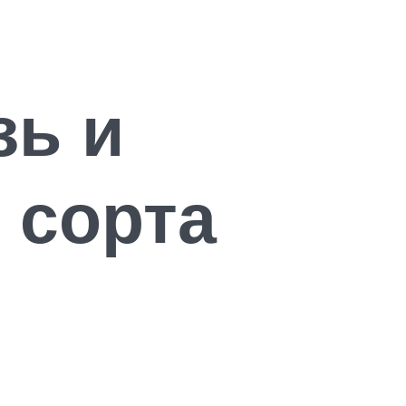
зь и
 сорта