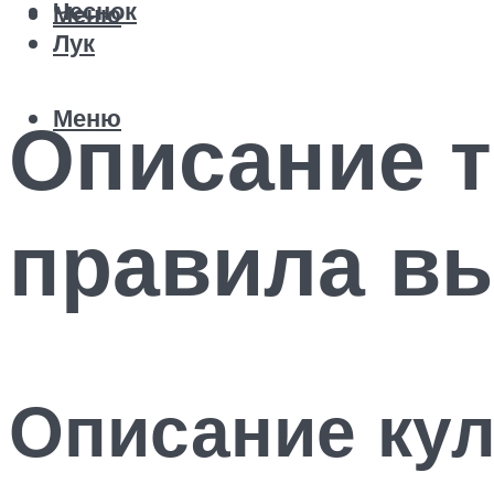
Чеснок
Меню
Лук
Меню
Описание т
правила в
Описание ку