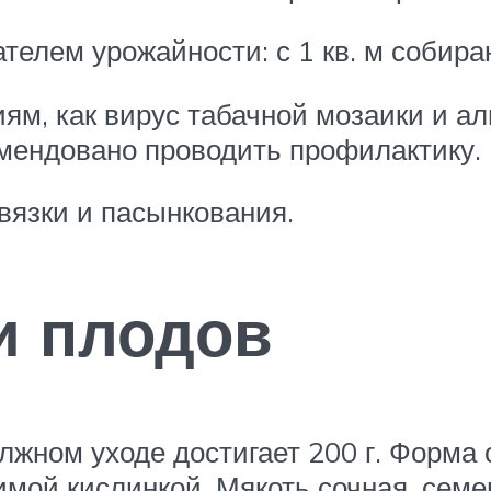
телем урожайности: с 1 кв. м собираю
ям, как вирус табачной мозаики и а
мендовано проводить профилактику.
вязки и пасынкования.
и плодов
лжном уходе достигает 200 г. Форма о
мой кислинкой. Мякоть сочная, семе