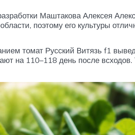
 разработки Маштакова Алексея Алек
области, поэтому его культуры отлич
анием томат Русский Витязь f1 выве
ают на 110–118 день после всходов.