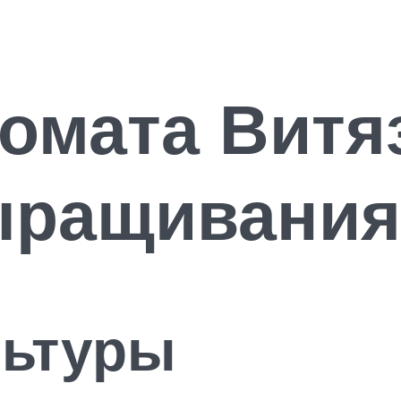
омата Витя
ыращивания
льтуры