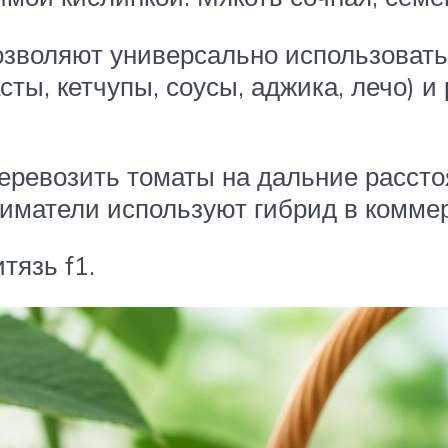
озволяют универсально использовать
сты, кетчупы, соусы, аджика, лечо) 
еревозить томаты на дальние расстоя
иматели используют гибрид в коммер
тязь f1.