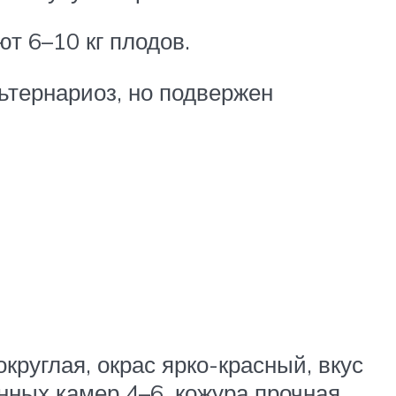
т 6–10 кг плодов.
льтернариоз, но подвержен
круглая, окрас ярко-красный, вкус
нных камер 4–6, кожура прочная.