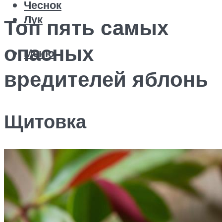
Чеснок
Лук
Топ пять самых
опасных
Меню
вредителей яблонь
Щитовка