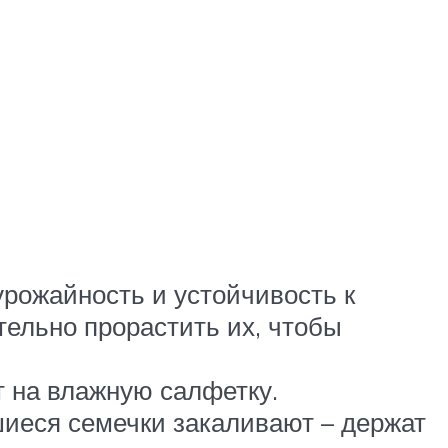
 урожайность и устойчивость к
ельно прорастить их, чтобы
т на влажную салфетку.
шиеся семечки закаливают – держат