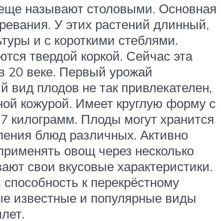
а еще называют столовыми. Основная
зревания. У этих растений длинный,
ьтуры и с короткими стеблями.
ются твердой коркой. Сейчас эта
 в 20 веке. Первый урожай
 вид плодов не так привлекателен,
тной кожурой. Имеет круглую форму с
 7 килограмм. Плоды могут хранится
вления блюд различных. Активно
применять овощ через несколько
вают свои вкусовые характеристики.
ь способность к перекрёстному
мые известные и популярные виды
лет.