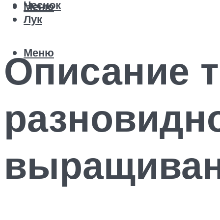
Чеснок
Меню
Лук
Меню
Описание т
разновидно
выращива