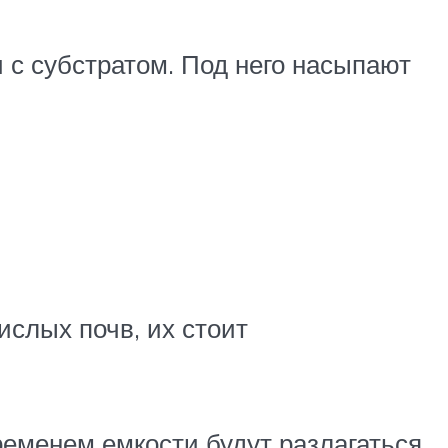
 с субстратом. Под него насыпают
ислых почв, их стоит
еменем емкости будут разлагаться,