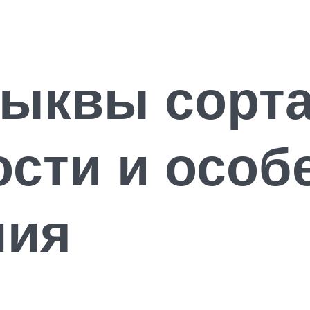
ыквы сорта
сти и особ
ния