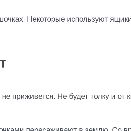
очках. Некоторые используют ящики
т
не приживется. Не будет толку и от к
чками пересаживают в землю. Со вр