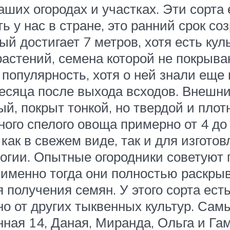
аших огородах и участках. Эти сорт
ь у нас в стране, это ранний срок со
ый достигает 7 метров, хотя есть кул
астений, семена которой не покрыва
популярность, хотя о ней знали еще
есяца после выхода всходов. Внешний
ный, покрыт тонкой, но твердой и пло
ого спелого овоща примерно от 4 до
как в свежем виде, так и для изгото
огии. Опытные огородники советуют 
к именно тогда они полностью раскры
получения семян. У этого сорта ест
но от других тыквенных культур. Са
ная 14, Даная, Миранда, Ольга и Гам