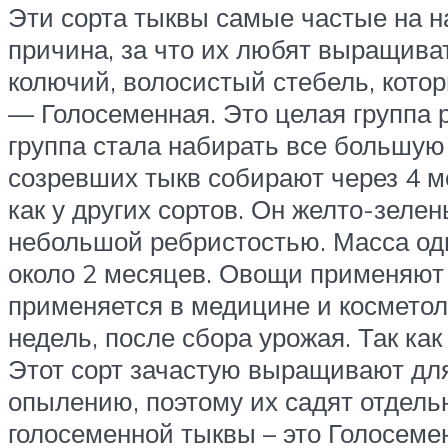
Эти сорта тыквы самые частые на н
причина, за что их любят выращиват
колючий, волосистый стебель, котор
— Голосеменная. Это целая группа р
группа стала набирать все большую 
созревших тыкв собирают через 4 м
как у других сортов. Он желто-зеле
небольшой ребристостью. Масса одн
около 2 месяцев. Овощи применяют 
применяется в медицине и косметол
недель, после сбора урожая. Так ка
Этот сорт зачастую выращивают для 
опылению, поэтому их садят отдель
голосеменной тыквы – это Голосемен