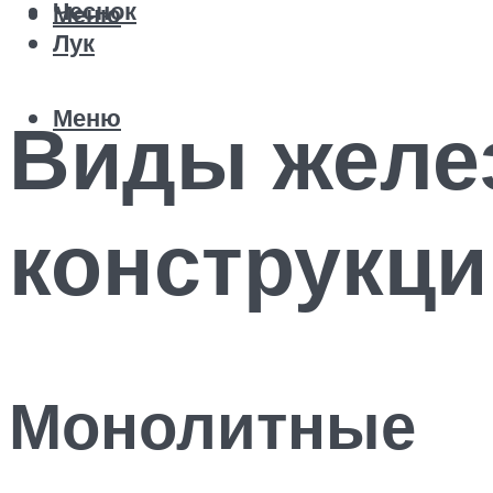
Чеснок
Меню
Лук
Меню
Виды желе
конструкци
Монолитные