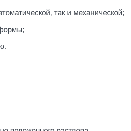
втоматической, так и механической;
 формы;
ю.
но положенного раствора.