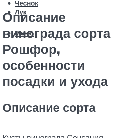
Чеснок
Лук
Описание
винограда сорта
Меню
Рошфор,
особенности
посадки и ухода
Описание сорта
Кусты винограда Сенсация