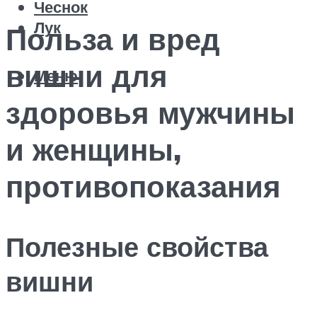
Чеснок
Лук
Польза и вред
вишни для
Меню
здоровья мужчины
и женщины,
противопоказания
Полезные свойства
вишни