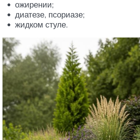
ожирении;
диатезе, псориазе;
жидком стуле.