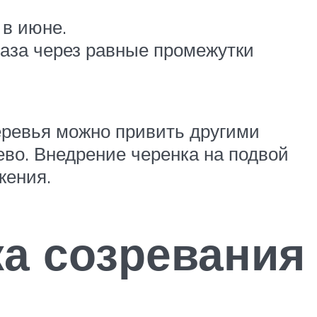
 в июне.
раза через равные промежутки
еревья можно привить другими
во. Внедрение черенка на подвой
жения.
ка созревания