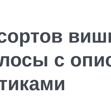
сортов виш
лосы с опи
тиками