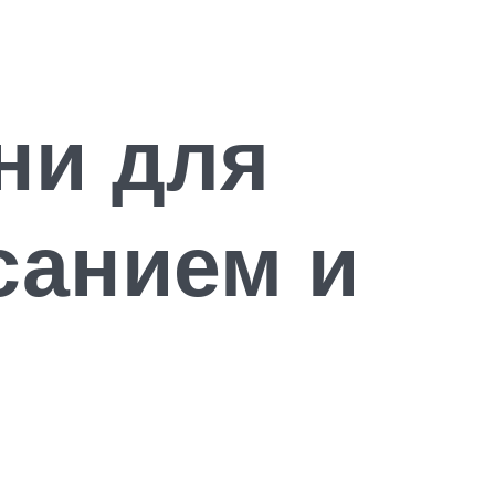
ни для
санием и