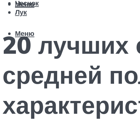
Чеснок
Меню
Лук
Меню
20 лучших 
средней по
характерис