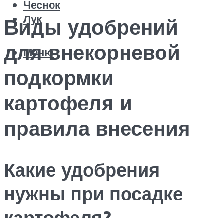
Чеснок
Лук
Виды удобрений
для внекорневой
Меню
подкормки
картофеля и
правила внесения
Какие удобрения
нужны при посадке
картофеля?