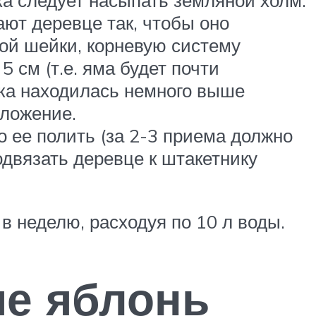
ка следует насыпать земляной холм.
ют деревце так, чтобы оно
вой шейки, корневую систему
 см (т.е. яма будет почти
йка находилась немного выше
оложение.
 ее полить (за 2-3 приема должно
одвязать деревце к штакетнику
в неделю, расходуя по 10 л воды.
ие яблонь