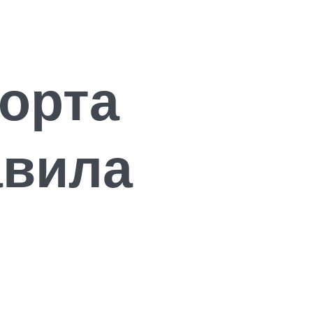
орта
авила