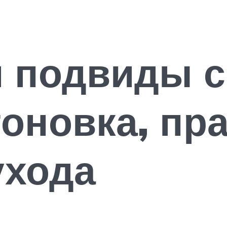
и подвиды с
оновка, пр
ухода