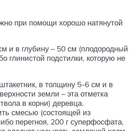
ожно при помощи хорошо натянутой
см и в глубину – 50 см (плодородный
бо глинистой подстилки, которую не
штакетник, в толщину 5-6 см и в
оверхности земли – эта отметка
твола в корни) деревца.
ить смесью (состоящей из
либо перегноя, 200 г суперфосфата,