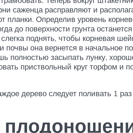
утрамбовать. Теперь вокруг штакетни
рни саженца расправляют и располага
от планки. Определив уровень корне
да до поверхности грунта останется 5
 слегка поднять, чтобы корневая ше
ки почвы она вернется в начальное п
шь полностью засыпать лунку, хорошо
ровать приствольный круг торфом и п
ждое дерево следует поливать 1 раз 
и плодоношен