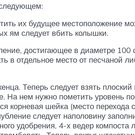
 следующем:
етить их будущее местоположение м
ых ям следует вбить колышки.
ление, достигающее в диаметре 100 
ь в отдельное место от песчаной ли
нца. Теперь следует взять плоский 
тре. На нем нужно пометить уровень п
ся корневая шейка (место перехода с
убление следует наполовину заполн
йного удобрения, 4-х ведер компоста 