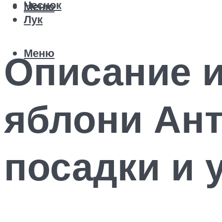
Чеснок
Меню
Лук
Меню
Описание 
яблони Ант
посадки и 