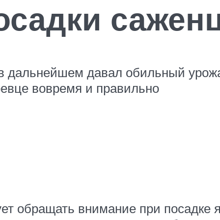
осадки сажен
в дальнейшем давал обильный урожа
ревце вовремя и правильно
ует обращать внимание при посадке я