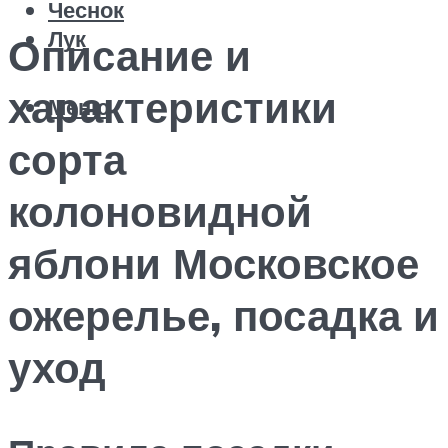
Чеснок
Лук
Описание и
характеристики
Меню
сорта
колоновидной
яблони Московское
ожерелье, посадка и
уход