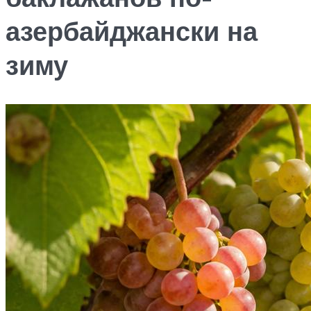
азербайджански на
зиму