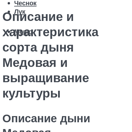
Чеснок
Лук
Описание и
характеристика
Меню
сорта дыня
Медовая и
выращивание
культуры
Описание дыни