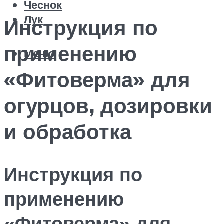
Чеснок
Лук
Инструкция по
применению
Меню
«Фитоверма» для
огурцов, дозировки
и обработка
Инструкция по
применению
«Фитоверма» для