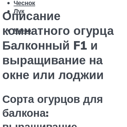
Чеснок
Лук
Описание
комнатного огурца
Меню
Балконный F1 и
выращивание на
окне или лоджии
Сорта огурцов для
балкона:
выращивание