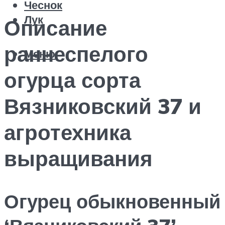
Чеснок
Лук
Описание
раннеспелого
Меню
огурца сорта
Вязниковский 37 и
агротехника
выращивания
Огурец обыкновенный