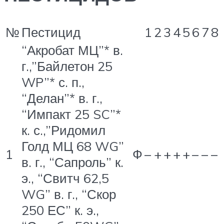
№
Пестицид
1
2
3
4
5
6
7
8
“Акробат МЦ”* в.
г.,”Байлетон 25
WP”* с. п.,
“Делан”* в. г.,
“Импакт 25 SC”*
к. с.,”Ридомил
Голд МЦ 68 WG”
1
Ф
–
+
+
+
+
–
–
–
в. г., “Сапроль” к.
э., “Свитч 62,5
WG” в. г., “Скор
250 ЕС” к. э.,