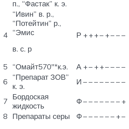
п., “Фастак” к. э.
“Ивин” в. р.,
“Потейтин” р.,
“Эмис
4
Р
+
+
+
–
+
–
–
–
в. с. р
5
“Омайт570″*к.э.
А
+
–
+
+
–
–
–
–
“Препарат ЗОВ”
6
И
–
–
–
–
–
–
–
–
к. э.
Бордоская
7
Ф
–
–
–
–
–
–
–
+
жидкость
8
Препараты серы
Ф
–
–
–
–
–
–
+
–