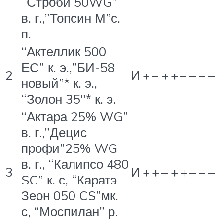
“Строби 50WG”
в. г.,”Топсин М”с.
п.
“Актеллик 500
ЕС” к. э.,”БИ-58
2
И
+
–
+
+
–
–
–
–
новый”* к. э.,
“Золон 35″* к. э.
“Актара 25% WG”
в. г.,”Децис
профи”25% WG
в. г., “Калипсо 480
3
И
+
+
–
+
+
–
–
–
SC” к. с, “Каратэ
Зеон 050 CS”мк.
с, “Моспилан” р.