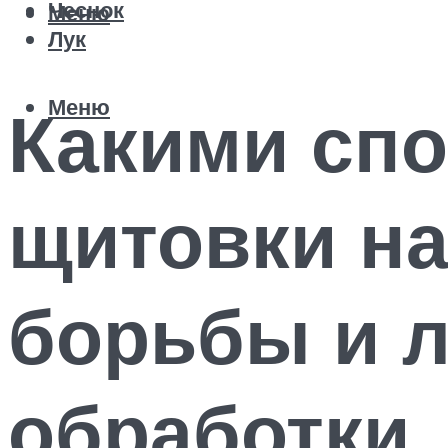
Чеснок
Меню
Лук
Меню
Какими спо
щитовки на
борьбы и л
обработки