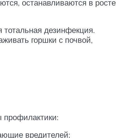
аются, останавливаются в росте
я тотальная дезинфекция.
живать горшки с почвой,
ы профилактики:
кающие вредителей;