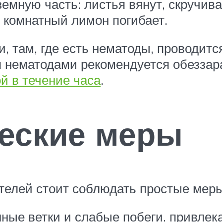
дземную часть: листья вянут, скручив
 комнатный лимон погибает.
 там, где есть нематоды, проводитс
 нематодами рекомендуется обеззара
й в течение часа
.
еские меры
телей стоит соблюдать простые мер
ные ветки и слабые побеги. привле