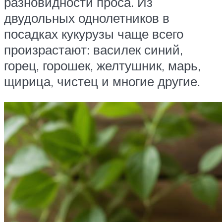
разновидности проса. Из
двудольных однолетников в
посадках кукурузы чаще всего
произрастают: василек синий,
горец, горошек, желтушник, марь,
щирица, чистец и многие другие.