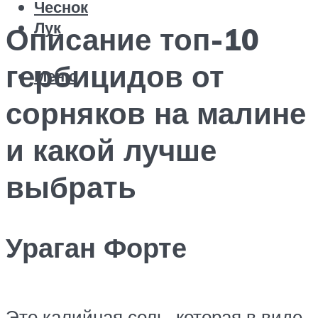
Чеснок
Лук
Описание топ-10
гербицидов от
Меню
сорняков на малине
и какой лучше
выбрать
Ураган Форте
Это калийная соль, которая в виде