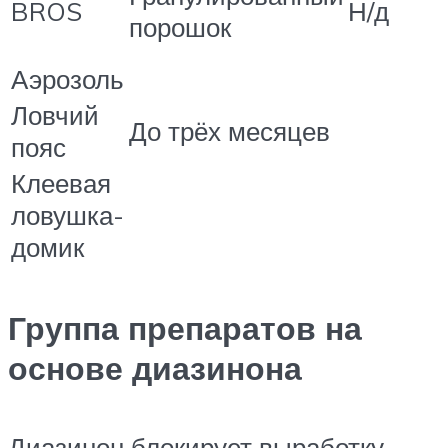
BROS
Н/д
порошок
Аэрозоль
Ловчий
До трёх месяцев
пояс
Клеевая
ловушка-
домик
Группа препаратов на
основе диазинона
Диазинон блокирует выработку