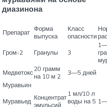
диазинона
Форма
Класс
Но
Препарат
выпуска
опасности
ра
1—
Гром-2
Гранулы
3
гр
му
20 грамм
Медветокс
3—5 дней
на 10 м 2
Муравьин
1 мл/10 л
Концентрат
Муравьед
воды на 5
1—
эмульсий