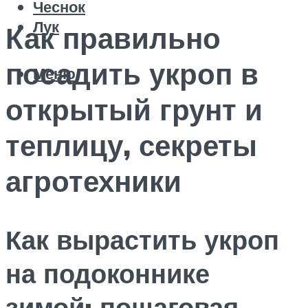
Чеснок
Лук
Как правильно
посадить укроп в
Меню
открытый грунт и
теплицу, секреты
агротехники
Как вырастить укроп
на подоконнике
зимой: пошаговая