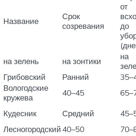
от
Срок
всх
Название
созревания
до
убо
(дне
на
на зелень
на зонтики
зел
Грибовский
Ранний
35–
Вологодские
40–45
65–
кружева
Кудесник
Средний
45–
Лесногородский
40–50
70–