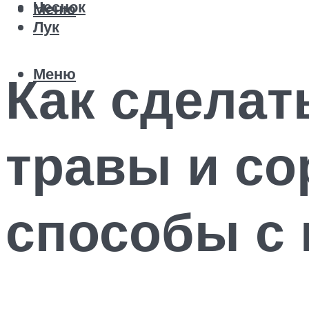
Чеснок
Меню
Лук
Меню
Как сделат
травы и со
способы с 