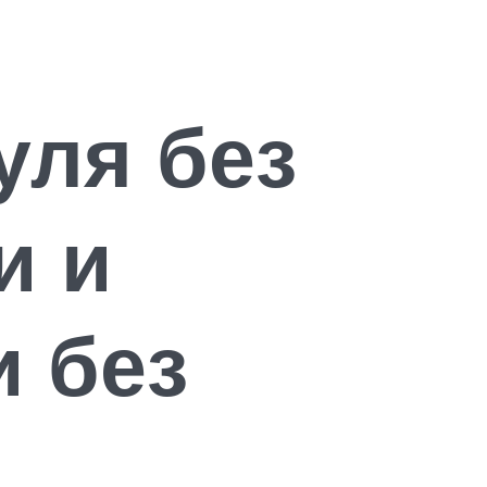
уля без
и и
и без