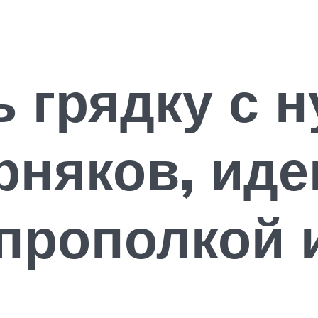
ь грядку с н
рняков, иде
прополкой 