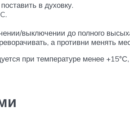
поставить в духовку.
C.
ючении/выключении до полного высых
реворачивать, а противни менять ме
дуется при температуре менее +15°С
ми