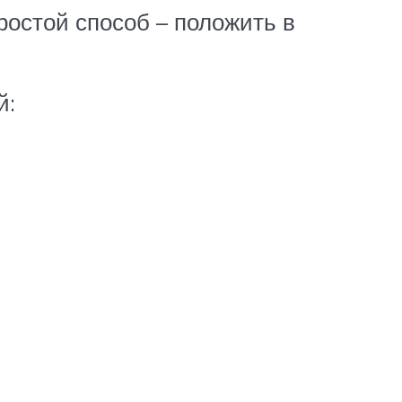
остой способ – положить в
й: