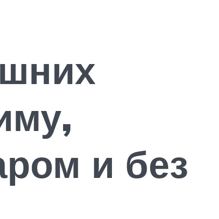
ашних
иму,
аром и без