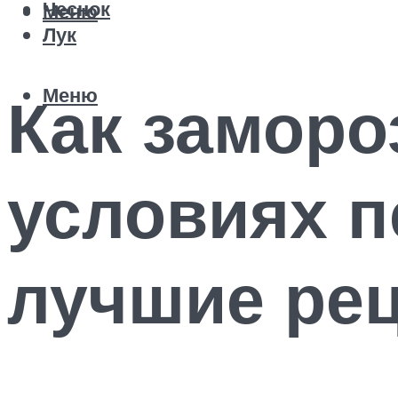
Чеснок
Меню
Лук
Меню
Как заморо
условиях п
лучшие рец