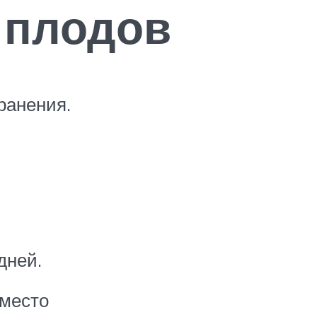
 плодов
ранения.
дней.
 место