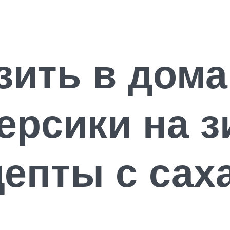
зить в дом
ерсики на з
епты с сах