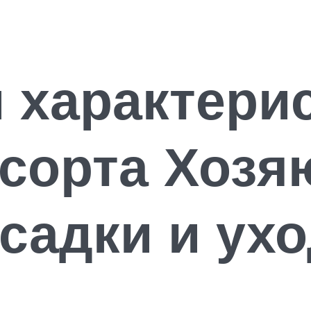
 характери
сорта Хозя
садки и ух