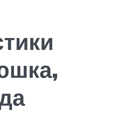
стики
юшка,
ода