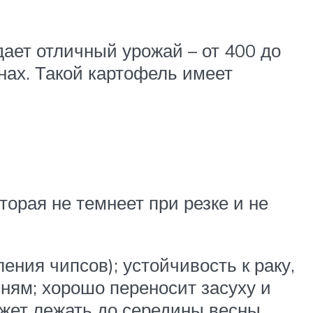
дает отличный урожай – от 400 до
онах. Такой картофель имеет
орая не темнеет при резке и не
ения чипсов); устойчивость к раку,
ням; хорошо переносит засуху и
жет лежать до середины весны.