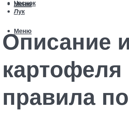
Чеснок
Меню
Лук
Меню
Описание и
картофеля 
правила по