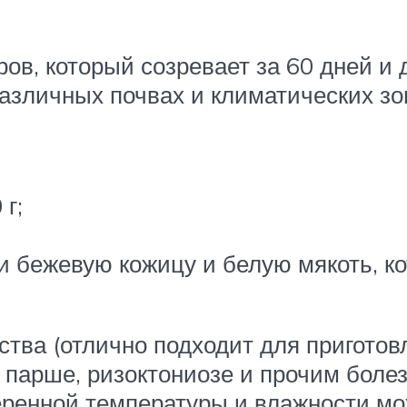
ов, который созревает за 60 дней и 
 различных почвах и климатических з
г;
 бежевую кожицу и белую мякоть, кот
тва (отлично подходит для приготовл
 парше, ризоктониозе и прочим болез
еренной температуры и влажности мо