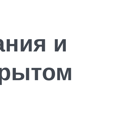
ания и
крытом