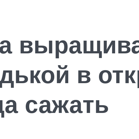
ка выращив
едькой в от
да сажать