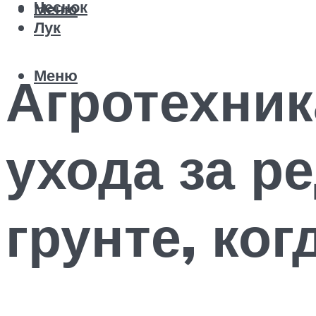
Чеснок
Меню
Лук
Меню
Агротехни
ухода за р
грунте, ког