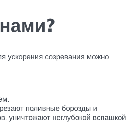
енами?
ля ускорения созревания можно
ем.
арезают поливные борозды и
ов, уничтожают неглубокой вспашкой