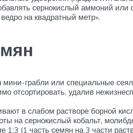
добавлять сернокислый аммоний или 
 ведро на квадратный метр».
емян
я мини-грабли или специальные сеял
имо отсортировать, удалив нежизне
ивают в слабом растворе борной кисл
лоты на сернокислый кобальт, молиб
 1:3 (1 часть семян на 3 части раств