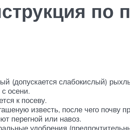
струкция по 
ый (допускается слабокислый) рыхл
с осени.
тся к посеву.
гашеную известь, после чего почву п
ют перегной или навоз.
еральные удобрения (предпочтительны