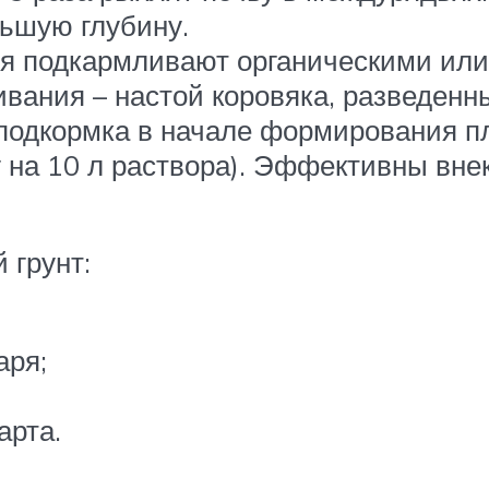
ньшую глубину.
я подкармливают органическими ил
вания – настой коровяка, разведенны
 подкормка в начале формирования пл
г на 10 л раствора). Эффективны вн
 грунт:
аря;
арта.