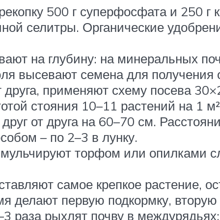
рекопку 500 г суперфосфата и 250 г 
ачной селитры. Органические удобре
вают на глубину: на минеральных поч
июля высевают семена для получения 
 друга, применяют схему посева 30×
отой стояния 10–11 растений на 1 м²
друг от друга на 60–70 см. Расстоян
обом – по 2–3 в лунку.
 мульчируют торфом или опилками сл
ставляют самое крепкое растение, 
мя делают первую подкормку, вторую 
3 раза рыхлят почву в междурядьях: 