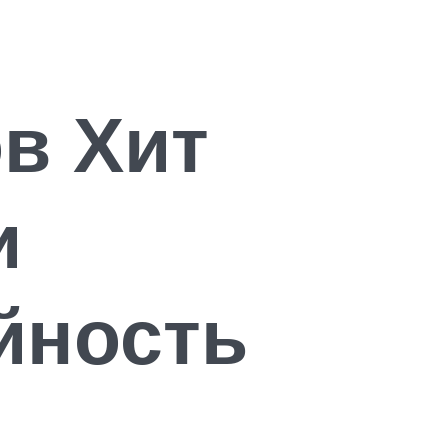
в Хит
и
йность