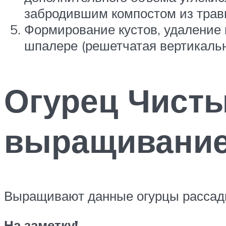
забродившим компостом из травы
Формирование кустов, удаление 
шпалере (решетчатая вертикальна
Огурец Чисты
выращивани
Выращивают данные огурцы рассад
На заметку!