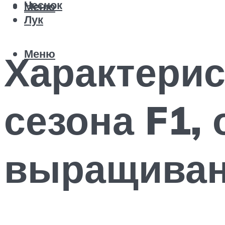
Чеснок
Меню
Лук
Меню
Характерис
сезона F1,
выращиван