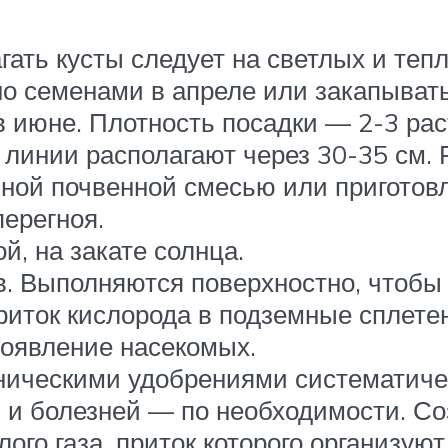
гать кусты следует на светлых и теп
о семенами в апреле или закапывать
в июне. Плотность посадки — 2-3 рас
 в линии располагают через 30-35 см
пной почвенной смесью или приготовл
перегноя.
й, на закате солнца.
в. Выполняются поверхностно, чтобы
риток кислорода в подземные сплетен
оявление насекомых.
ическими удобрениями систематичес
й и болезней — по необходимости. Со
ого газа, приток которого организуют