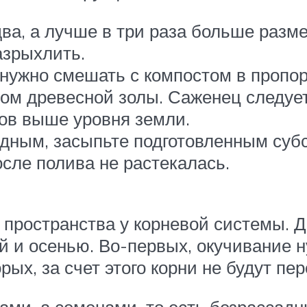
два, а лучше в три раза больше разм
азрыхлить.
 нужно смешать с компостом в пропор
м древесной золы. Саженец следует 
ов выше уровня земли.
дным, засыпьте подготовленным субс
сле полива не растекалась.
 пространства у корневой системы. Д
й и осенью. Во-первых, окучивание н
ых, за счет этого корни не будут пер
ами, а семенами, то есть безрассад