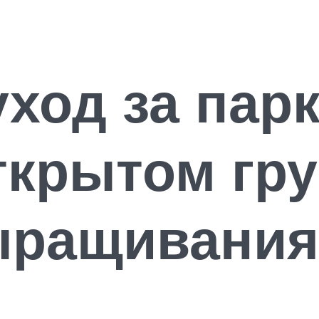
уход за па
ткрытом гру
ыращивания