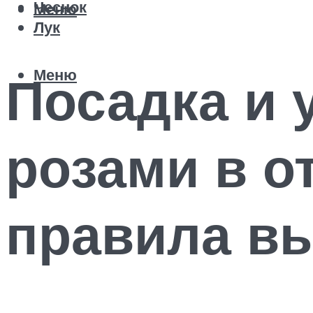
Чеснок
Меню
Лук
Меню
Посадка и 
розами в о
правила в