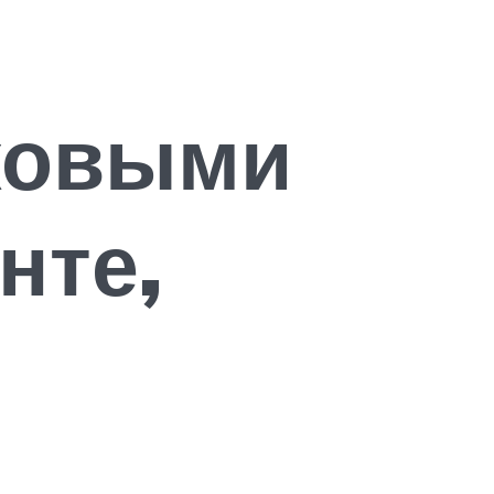
рковыми
нте,