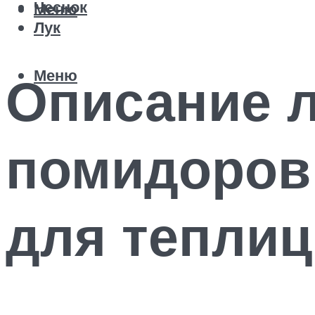
Чеснок
Меню
Лук
Меню
Описание 
помидоров
для теплиц