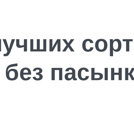
лучших сор
 без пасын