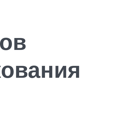
тов
кования