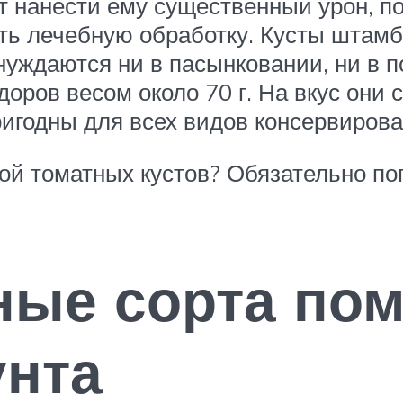
ут нанести ему существенный урон, п
ть лечебную обработку. Кусты штамб
 нуждаются ни в пасынковании, ни в п
доров весом около 70 г. На вкус они 
игодны для всех видов консервирова
ой томатных кустов? Обязательно по
ные сорта по
унта