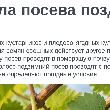
ла посева поз
 кустарников и плодово-ягодных кул
для семян овощных действует другое 
у посев проводят в померзшую почву 
полосе подзимний посев проводят с п
ки определяют погодные условия.