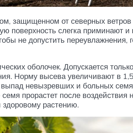
ном, защищенном от северных ветров 
ую поверхность слегка приминают и 
Чтобы не допустить переувлажнения, 
ических оболочек. Допускается толь
ия. Норму высева увеличивают в 1,5
й выпад невызревших и больных семя
семя прорастет после воздействия ни
и здоровому растению.