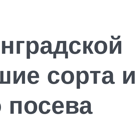
инградской
шие сорта и
 посева