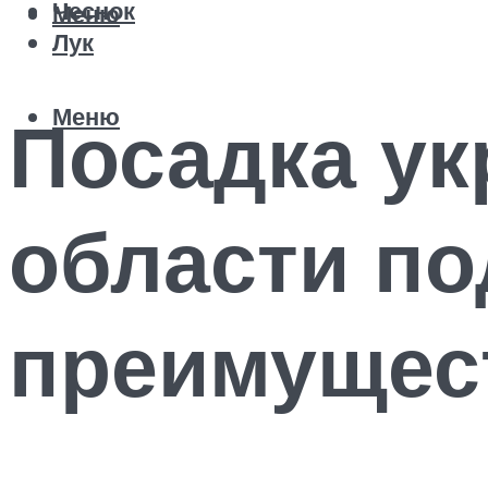
Чеснок
Меню
Лук
Меню
Посадка ук
области по
преимущест