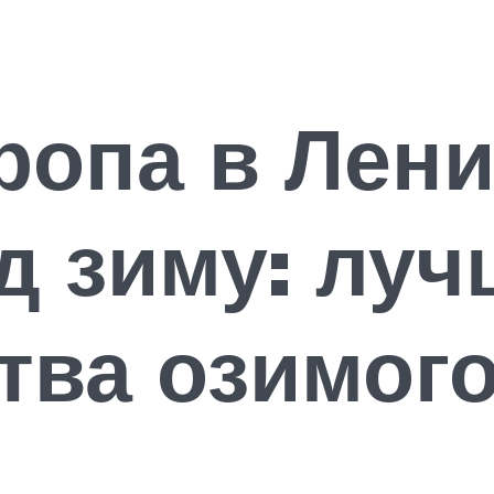
ропа в Лен
д зиму: луч
ва озимого