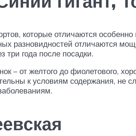
Синий гигант, Т
сортов, которые отличаются особенн
ных разновидностей отличаются мощн
з три года после посадки.
ок – от желтого до фиолетового, хор
тельны к условиям содержания, не с
заболеваниям.
еевская