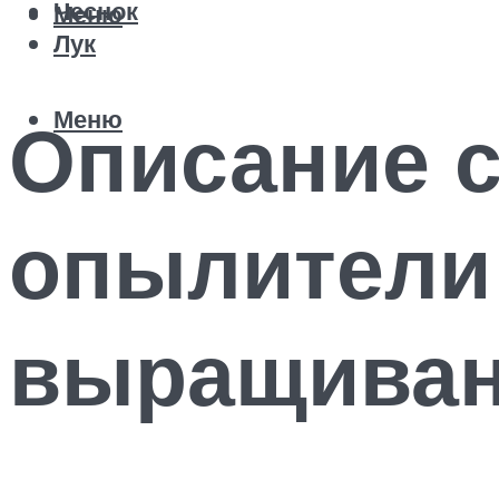
Чеснок
Меню
Лук
Меню
Описание с
опылители 
выращива