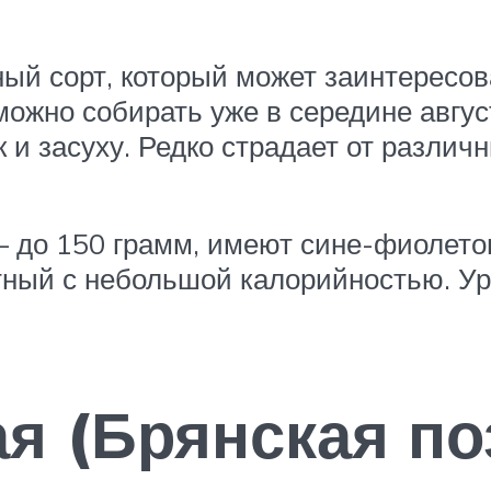
й сорт, который может заинтересоват
ожно собирать уже в середине август
к и засуху. Редко страдает от разли
– до 150 грамм, имеют сине-фиолето
ртный с небольшой калорийностью. У
ая (Брянская по